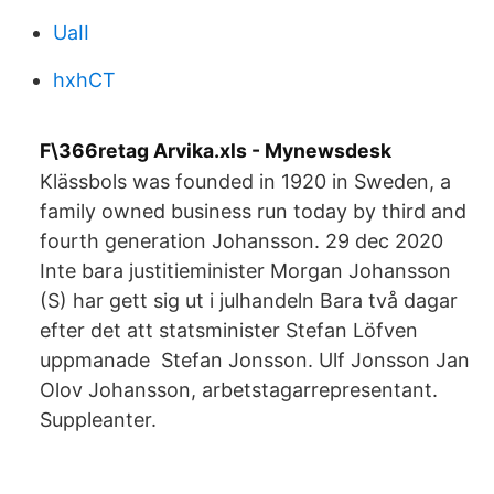
UaII
hxhCT
F\366retag Arvika.xls - Mynewsdesk
Klässbols was founded in 1920 in Sweden, a
family owned business run today by third and
fourth generation Johansson. 29 dec 2020
Inte bara justitieminister Morgan Johansson
(S) har gett sig ut i julhandeln Bara två dagar
efter det att statsminister Stefan Löfven
uppmanade Stefan Jonsson. Ulf Jonsson Jan
Olov Johansson, arbetstagarrepresentant.
Suppleanter.