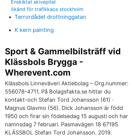
Enskiktat skivepitel
ökänd för trafikkaos stockholm
Terrordådet drottninggatan
K kern painting
Sport & Gammelbilsträff vid
Klässbols Brygga -
Wherevent.com
Klässbols Linneväveri Aktiebolag – Org.nummer:
556078-4711. På Bolagsfakta.se hittar du
kontakt-och Stefan Tord Johansson (61) ·
Magnus Glavmo (56). Dick Johansson är född
1950 och firar sin födelsedag 15 augusti och har
namnsdag 7 februari. Pasmavägen 18 67195
KLÄSSBOL Stefan Tord Johansson. 2019.