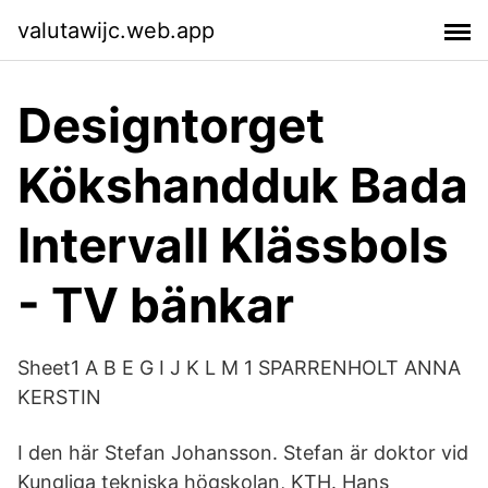
valutawijc.web.app
Designtorget
Kökshandduk Bada
Intervall Klässbols
- TV bänkar
Sheet1 A B E G I J K L M 1 SPARRENHOLT ANNA
KERSTIN
I den här Stefan Johansson. Stefan är doktor vid
Kungliga tekniska högskolan, KTH. Hans