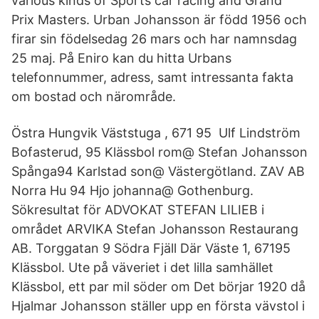
various kinds of Sports car racing and Grand
Prix Masters. Urban Johansson är född 1956 och
firar sin födelsedag 26 mars och har namnsdag
25 maj. På Eniro kan du hitta Urbans
telefonnummer, adress, samt intressanta fakta
om bostad och närområde.
Östra Hungvik Väststuga , 671 95 Ulf Lindström
Bofasterud, 95 Klässbol rom@ Stefan Johansson
Spånga94 Karlstad son@ Västergötland. ZAV AB
Norra Hu 94 Hjo johanna@ Gothenburg.
Sökresultat för ADVOKAT STEFAN LILIEB i
området ARVIKA Stefan Johansson Restaurang
AB. Torggatan 9 Södra Fjäll Där Väste 1, 67195
Klässbol. Ute på väveriet i det lilla samhället
Klässbol, ett par mil söder om Det börjar 1920 då
Hjalmar Johansson ställer upp en första vävstol i