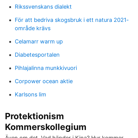
Rikssvenskans dialekt
För att bedriva skogsbruk i ett natura 2021-
område krävs
Celamarr warm up
Diabetesportalen
Pihlajalinna munkkivuori
Corpower ocean aktie
Karlsons lim
Protektionism
Kommerskollegium
Även om det Vad händer i Kina? Hur kommer