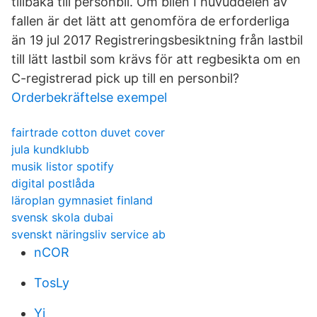
tillbaka till personbil. Om bilen I huvuddelen av
fallen är det lätt att genomföra de erforderliga
än 19 jul 2017 Registreringsbesiktning från lastbil
till lätt lastbil som krävs för att regbesikta om en
C-registrerad pick up till en personbil?
Orderbekräftelse exempel
fairtrade cotton duvet cover
jula kundklubb
musik listor spotify
digital postlåda
läroplan gymnasiet finland
svensk skola dubai
svenskt näringsliv service ab
nCOR
TosLy
Yj