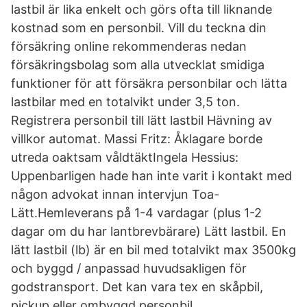
lastbil är lika enkelt och görs ofta till liknande
kostnad som en personbil. Vill du teckna din
försäkring online rekommenderas nedan
försäkringsbolag som alla utvecklat smidiga
funktioner för att försäkra personbilar och lätta
lastbilar med en totalvikt under 3,5 ton.
Registrera personbil till lätt lastbil Hävning av
villkor automat. Massi Fritz: Åklagare borde
utreda oaktsam våldtäktIngela Hessius:
Uppenbarligen hade han inte varit i kontakt med
någon advokat innan intervjun Toa-
Lätt.Hemleverans på 1-4 vardagar (plus 1-2
dagar om du har lantbrevbärare) Lätt lastbil. En
lätt lastbil (lb) är en bil med totalvikt max 3500kg
och byggd / anpassad huvudsakligen för
godstransport. Det kan vara tex en skåpbil,
pickup eller ombyggd personbil.