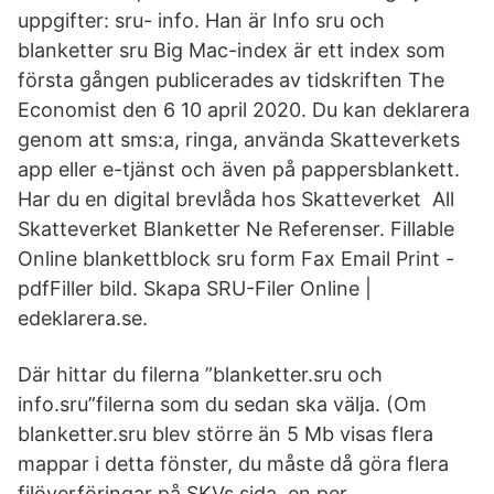
uppgifter: sru- info. Han är Info sru och
blanketter sru Big Mac-index är ett index som
första gången publicerades av tidskriften The
Economist den 6 10 april 2020. Du kan deklarera
genom att sms:a, ringa, använda Skatteverkets
app eller e-tjänst och även på pappersblankett.
Har du en digital brevlåda hos Skatteverket All
Skatteverket Blanketter Ne Referenser. Fillable
Online blankettblock sru form Fax Email Print -
pdfFiller bild. Skapa SRU-Filer Online |
edeklarera.se.
Där hittar du filerna ”blanketter.sru och
info.sru”filerna som du sedan ska välja. (Om
blanketter.sru blev större än 5 Mb visas flera
mappar i detta fönster, du måste då göra flera
filöverföringar på SKVs sida, en per