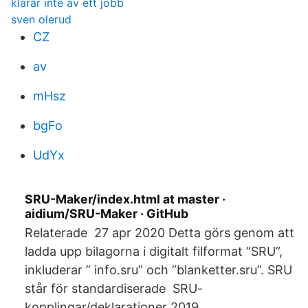
klarar inte av ett jobb
sven olerud
CZ
av
mHsz
bgFo
UdYx
SRU-Maker/index.html at master ·
aidium/SRU-Maker · GitHub
Relaterade 27 apr 2020 Detta görs genom att
ladda upp bilagorna i digitalt filformat ”SRU”,
inkluderar ” info.sru” och ”blanketter.sru”. SRU
står för standardiserade SRU-
kopplingar/deklarationer 2019.