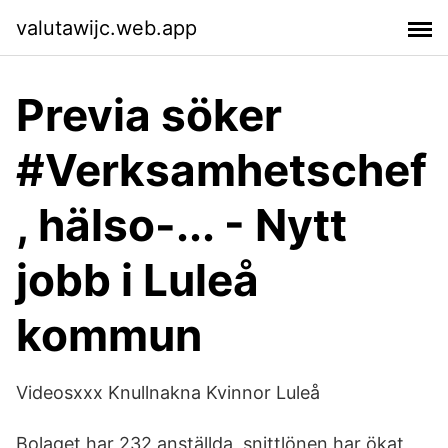
valutawijc.web.app
Previa söker
#Verksamhetschef
, hälso-... - Nytt
jobb i Luleå
kommun
Videosxxx Knullnakna Kvinnor Luleå
Bolaget har 232 anställda, snittlönen har ökat