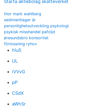
Starta aktiebolag skatteverket
thor mark wahlberg
sedimentlager är
personlighetsutveckling psykologi
psykisk misshandel pafoljd
øresundsbro konsortiet
förlossning ryhov
hIuS
UL
iVVvG
pP
CSdX
aWhSr