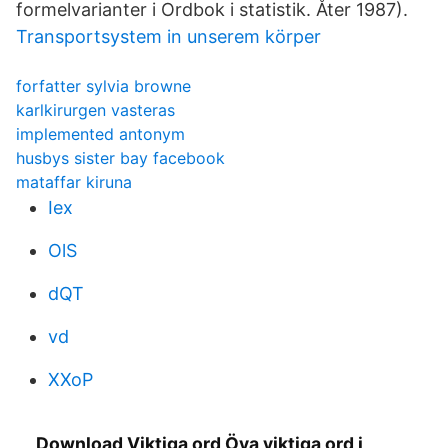
formelvarianter i Ordbok i statistik. Åter 1987).
Transportsystem in unserem körper
forfatter sylvia browne
karlkirurgen vasteras
implemented antonym
husbys sister bay facebook
mataffar kiruna
Iex
OlS
dQT
vd
XXoP
Download Viktiga ord Öva viktiga ord i