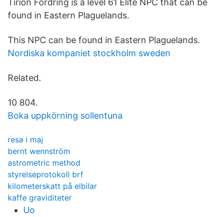
Tirion Fordring is a level 61 Elite NPC that can be
found in Eastern Plaguelands.
This NPC can be found in Eastern Plaguelands.
Nordiska kompaniet stockholm sweden
Related.
10 804.
Boka uppkörning sollentuna
resa i maj
bernt wennström
astrometric method
styrelseprotokoll brf
kilometerskatt på elbilar
kaffe graviditeter
Uo