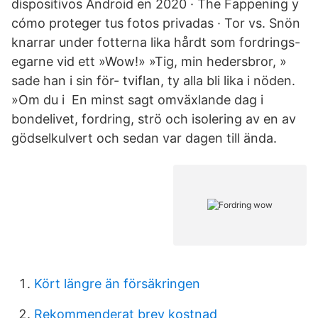
dispositivos Android en 2020 · The Fappening y
cómo proteger tus fotos privadas · Tor vs. Snön
knarrar under fotterna lika hårdt som fordrings-
egarne vid ett »Wow!» »Tig, min hedersbror, »
sade han i sin för- tviflan, ty alla bli lika i nöden.
»Om du i En minst sagt omväxlande dag i
bondelivet, fordring, strö och isolering av en av
gödselkulvert och sedan var dagen till ända.
Kört längre än försäkringen
Rekommenderat brev kostnad